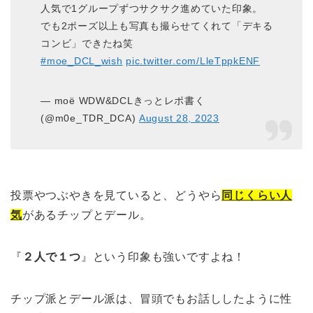
人気で1グループずつサクサク進めていた印象。
でも2ポーズ以上も写真も撮らせてくれて「デキる
コンビ」できたね笑
#moe_DCL_wish
pic.twitter.com/LleTppkENF
— moë WDW&DCLきっとレポ書く
(@m0e_TDR_DCA)
August 28, 2023
投票やつぶやきを見ていると、どうやら
同じくらい人
気
があるチップとデール。
『
２人で１つ
』という印象も強いですよね！
チップ派とデール派は、冒頭でもお話ししたように性