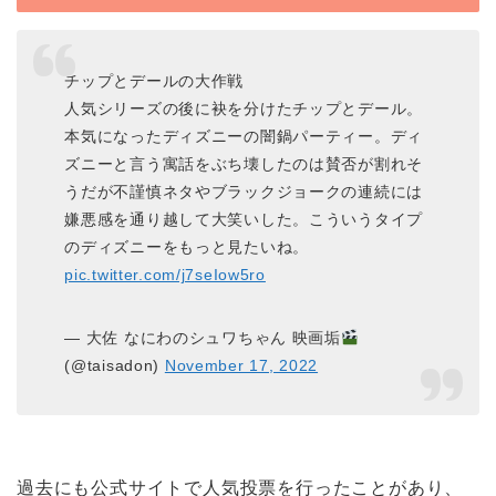
チップとデールの大作戦
人気シリーズの後に袂を分けたチップとデール。
本気になったディズニーの闇鍋パーティー。ディ
ズニーと言う寓話をぶち壊したのは賛否が割れそ
うだが不謹慎ネタやブラックジョークの連続には
嫌悪感を通り越して大笑いした。こういうタイプ
のディズニーをもっと見たいね。
pic.twitter.com/j7seIow5ro
— 大佐 なにわのシュワちゃん 映画垢
(@taisadon)
November 17, 2022
過去にも公式サイトで人気投票を行ったことがあり、