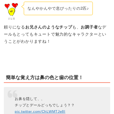
なんやかんやで息ぴったりの2匹♪
ぴよ吉
頼りになる
お兄さんのようなチップ
も、
お調子者
なデ
ールもとってもキュートで魅力的なキャラクターとい
うことがわかりますね！
簡単な覚え方は鼻の色と歯の位置！
お鼻を隠して、、
チップとデールどっちでしょう？？
pic.twitter.com/ChLWMTJe8I