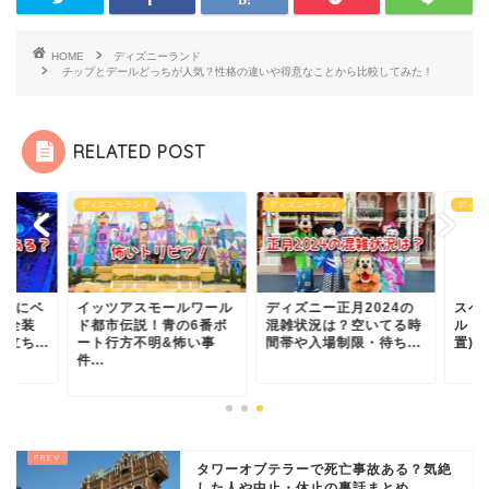
HOME
ディズニーランド
チップとデールどっちが人気？性格の違いや得意なことから比較してみた！
RELATED POST
ズニーランド
ディズニーランド
ディズニーランド
ッツアスモールワール
ディズニー正月2024の
スペースマウンテン
都市伝説！青の6番ボ
混雑状況は？空いてる時
ルトや安全バー(安全
ト行方不明&怖い事
間帯や入場制限・待ち...
置)はある？子供は立ち
.
タワーオブテラーで死亡事故ある？気絶
した人や中止・休止の裏話まとめ