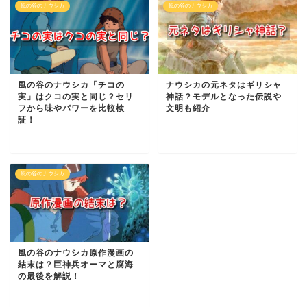
風の谷のナウシカ
風の谷のナウシカ
風の谷のナウシカ「チコの
ナウシカの元ネタはギリシャ
実」はクコの実と同じ？セリ
神話？モデルとなった伝説や
フから味やパワーを比較検
文明も紹介
証！
風の谷のナウシカ
風の谷のナウシカ原作漫画の
結末は？巨神兵オーマと腐海
の最後を解説！