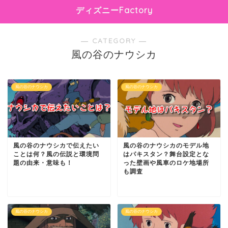
ディズニーFactory
― CATEGORY ―
風の谷のナウシカ
風の谷のナウシカ
風の谷のナウシカ
風の谷のナウシカで伝えたい
風の谷のナウシカのモデル地
ことは何？風の伝説と環境問
はパキスタン？舞台設定とな
題の由来・意味も！
った壁画や風車のロケ地場所
も調査
風の谷のナウシカ
風の谷のナウシカ