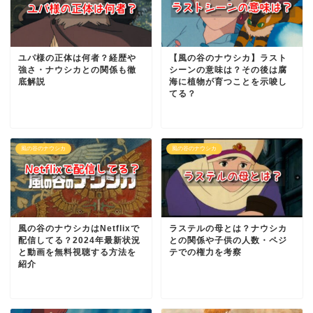
ユパ様の正体は何者？経歴や
【風の谷のナウシカ】ラスト
強さ・ナウシカとの関係も徹
シーンの意味は？その後は腐
底解説
海に植物が育つことを示唆し
てる？
風の谷のナウシカ
風の谷のナウシカ
風の谷のナウシカはNetflixで
ラステルの母とは？ナウシカ
配信してる？2024年最新状況
との関係や子供の人数・ペジ
と動画を無料視聴する方法を
テでの権力を考察
紹介