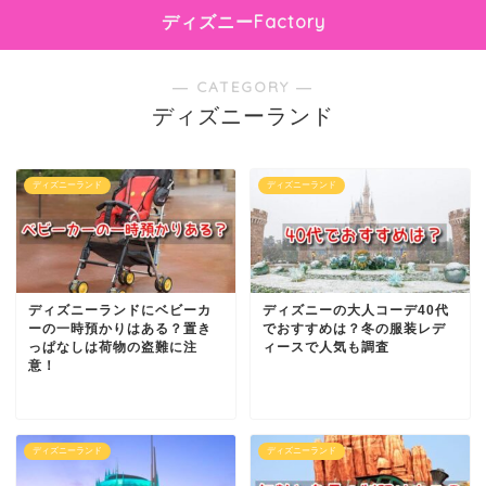
ディズニーFactory
― CATEGORY ―
ディズニーランド
ディズニーランド
ディズニーランド
ディズニーランドにベビーカ
ディズニーの大人コーデ40代
ーの一時預かりはある？置き
でおすすめは？冬の服装レデ
っぱなしは荷物の盗難に注
ィースで人気も調査
意！
ディズニーランド
ディズニーランド