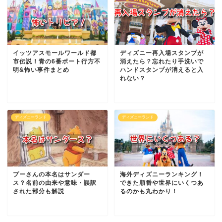
イッツアスモールワールド都
ディズニー再入場スタンプが
市伝説！青の6番ボート行方不
消えたら？忘れたり手洗いで
明&怖い事件まとめ
ハンドスタンプが消えると入
れない？
ディズニーランド
ディズニーランド
プーさんの本名はサンダー
海外ディズニーランキング！
ス？名前の由来や意味・誤訳
できた順番や世界にいくつあ
された部分も解説
るのかも丸わかり！