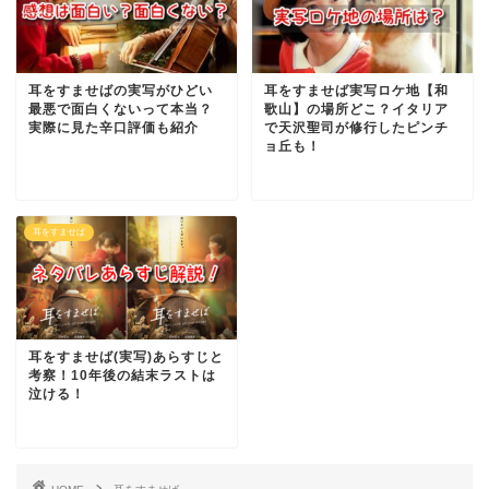
耳をすませばの実写がひどい
耳をすませば実写ロケ地【和
最悪で面白くないって本当？
歌山】の場所どこ？イタリア
実際に見た辛口評価も紹介
で天沢聖司が修行したピンチ
ョ丘も！
耳をすませば
耳をすませば(実写)あらすじと
考察！10年後の結末ラストは
泣ける！