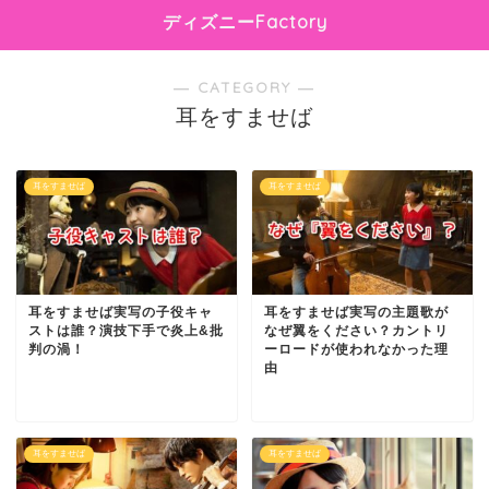
ディズニーFactory
― CATEGORY ―
耳をすませば
耳をすませば
耳をすませば
耳をすませば実写の子役キャ
耳をすませば実写の主題歌が
ストは誰？演技下手で炎上&批
なぜ翼をください？カントリ
判の渦！
ーロードが使われなかった理
由
耳をすませば
耳をすませば