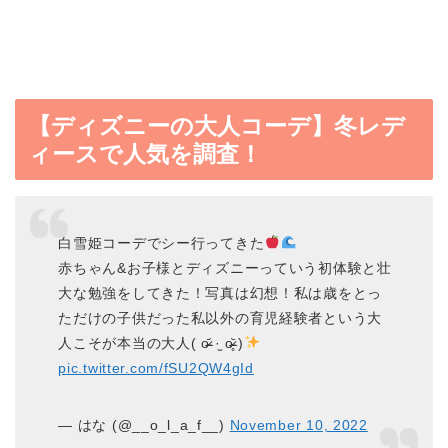
【ディズニーの大人コーデ】冬レデ
ィースで人気を調査！
白雪姫コーデでシー行ってきた
赤ちゃん&お子様とディズニーっていう初体験と壮
大な勉強をしてきた！写真は幻想！私は歳をとっ
ただけの子供だった私以外の育児経験者という大
人こそが本当の大人( o̴̶̷᷄ ·̫ o̴̶̷̥᷅ )
pic.twitter.com/fSU2QW4gId
— はな (@__o_l_a_f__)
November 10, 2022