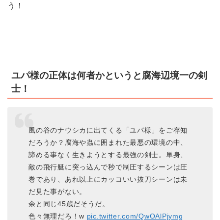
う！
ユパ様の正体は何者かというと腐海辺境一の剣
士！
風の谷のナウシカに出てくる「ユパ様」をご存知
だろうか？腐海や蟲に囲まれた最悪の環境の中、
諦める事なく生きようとする最強の剣士。単身、
敵の飛行艇に突っ込んで秒で制圧するシーンは圧
巻であり、あれ以上にカッコいい抜刀シーンは未
だ見た事がない。
余と同じ45歳だそうだ。
色々無理だろ！w
pic.twitter.com/QwOAlPjymg