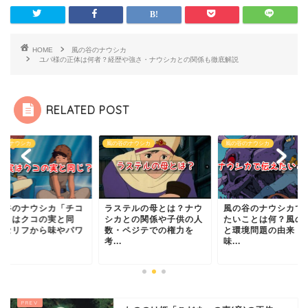
HOME
風の谷のナウシカ
ユパ様の正体は何者？経歴や強さ・ナウシカとの関係も徹底解説
RELATED POST
谷のナウシカ
風の谷のナウシカ
風の谷のナウシカ
ステルの母とは？ナウ
風の谷のナウシカで伝え
風の谷のナウシカ「
カとの関係や子供の人
たいことは何？風の伝説
の実」はクコの実と
・ペジテでの権力を
と環境問題の由来・意
じ？セリフから味や
.
味...
ー...