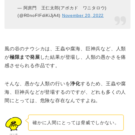
— 阿房門 王仁太郎(アボカド ワニタロウ)
(@R0noFIFdiKiJjA4)
November 20, 2022
風の谷のナウシカは、王蟲や腐海、巨神兵など、人類
が
極限まで発展
した結果が登場し、人類の愚かさを痛
感させられる作品です。
そんな、愚かな人類の行いを
浄化
するため、王蟲や腐
海、巨神兵などが登場するのですが、どれも多くの人
間にとっては、危険な存在なんですよね。
確かに人間にとっては脅威でしかない。
ぴよ吉