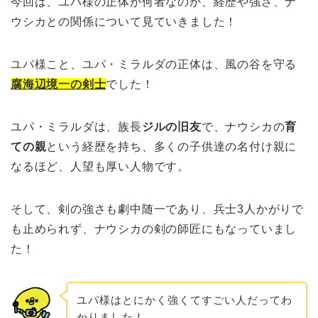
今回は、ユパ様の正体が何者なのか、経歴や強さ、ナ
ウシカとの関係について見ていきました！
ユパ様こと、ユパ・ミラルダの正体は、風の谷を守る
腐海辺境一の剣士
でした！
ユパ・ミラルダは、族長
ジルの旧友
で、ナウシカの
育
ての親
という経歴を持ち、多くの子供達の名付け親に
なるほど、人望も厚い人物です。
そして、剣の強さも劇中随一であり、兵士3人かがりで
も止められず、ナウシカの剣の師匠にもなっていまし
た！
ユパ様はとにかく強くてすごい人だってわ
かりました！