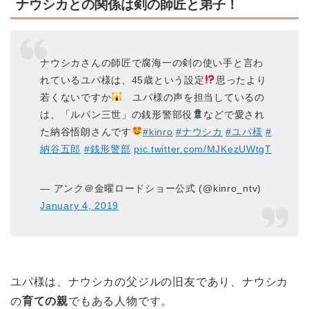
ナウシカとの関係は剣の師匠と弟子！
ナウシカさんの師匠で腐海一の剣の使い手と言わ
れているユパ様は、45歳という設定
思ったより
若くないですか
ユパ様の声を担当しているの
は、「ルパン三世」の銭形警部役
などで愛され
た納谷悟朗さんです
#kinro
#ナウシカ
#ユパ様
#
納谷五郎
#銭形警部
pic.twitter.com/MJKezUWtgT
— アンク＠金曜ロードショー公式 (@kinro_ntv)
January 4, 2019
ユパ様は、ナウシカの父ジルの旧友であり、ナウシカ
の
育ての親
でもある人物です。