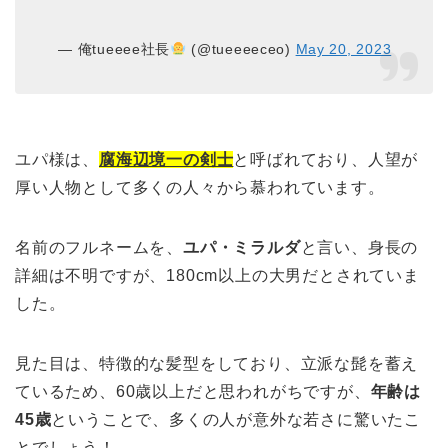
— 俺tueeee社長
(@tueeeeceo)
May 20, 2023
ユパ様は、
腐海辺境一の剣士
と呼ばれており、人望が
厚い人物として多くの人々から慕われています。
名前のフルネームを、
ユパ・ミラルダ
と言い、身長の
詳細は不明ですが、180cm以上の大男だとされていま
した。
見た目は、特徴的な髪型をしており、立派な髭を蓄え
ているため、60歳以上だと思われがちですが、
年齢は
45歳
ということで、多くの人が意外な若さに驚いたこ
とでしょう！