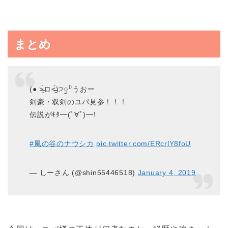
まとめ
(● ˃̶͈̀ロ˂̶͈́)੭ꠥ⁾⁾うおー
剣豪・双剣のユパ見参！！！
伝説がｷﾀ━(ﾟ∀ﾟ)━!
#風の谷のナウシカ
pic.twitter.com/ERcrlY8foU
— しーさん (@shin55446518)
January 4, 2019