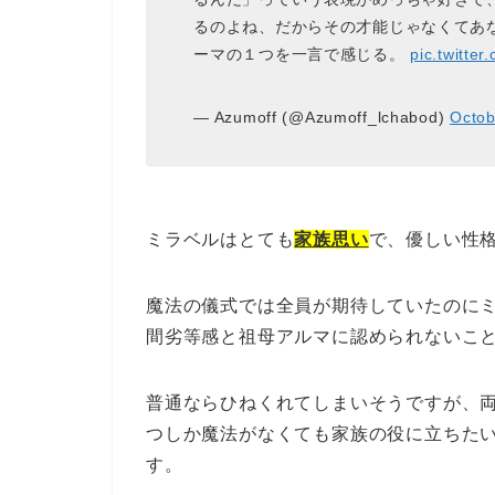
るのよね、だからその才能じゃなくてあ
ーマの１つを一言で感じる。
pic.twitte
— Azumoff (@Azumoff_lchabod)
Octob
ミラベルはとても
家族思い
で、優しい性
魔法の儀式では全員が期待していたのに
間劣等感と祖母アルマに認められないこ
普通ならひねくれてしまいそうですが、
つしか魔法がなくても家族の役に立ちた
す。