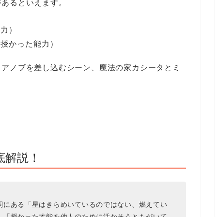
があるといえます。
能力）
に授かった能力）
ドアノブを差し込むシーン、魔法の家カシータとミ
底解説！
詞にある「星はきらめいているのではない、燃えてい
、「授かった才能を他人のために活かそうともがいて