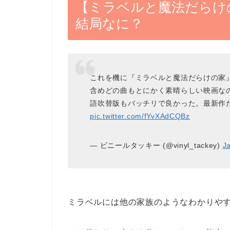
【ミラベルと魔法だらけ
結局なに？
これを機に『ミラベルと魔法だらけの家
含めどの曲もとにかく素晴らしい映画な
語吹替版もバッチリで良かった。最新作
pic.twitter.com/fYvXAdCQBz
— ビニールタッキー (@vinyl_tackey)
J
ミラベルには他の家族のようなわかりや