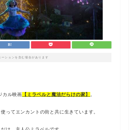
モーションを含む場合があります
ジカル映画
【ミラベルと魔法だらけの家】
。
を使ってエンカントの街と共に生きています。
人だけ…主人公ミラベルです。