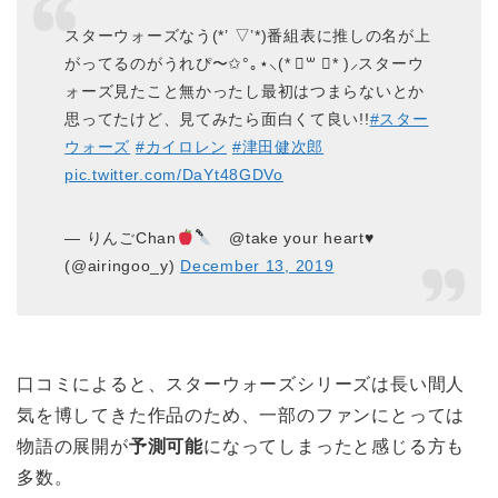
スターウォーズなう(*’ ▽’*)番組表に推しの名が上
がってるのがうれぴ〜✩°｡⋆⸜(* ॑꒳ ॑* )⸝スターウ
ォーズ見たこと無かったし最初はつまらないとか
思ってたけど、見てみたら面白くて良い!!
#スター
ウォーズ
#カイロレン
#津田健次郎
pic.twitter.com/DaYt48GDVo
— りんごChan
@take your heart♥
(@airingoo_y)
December 13, 2019
口コミによると、スターウォーズシリーズは長い間人
気を博してきた作品のため、一部のファンにとっては
物語の展開が
予測可能
になってしまったと感じる方も
多数。