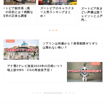
ートピア副市長（黒
ズートピアのキャラクタ
ズートピア吹き替え
）の目的とは？残酷な
ー人気ランキングまと
どい声優は誰？厚切
役羊の正体も調査
め！
ェイソンと上戸彩の
判...
ソアリンは何歳から？身長制限ギリギリ
は乗れない怖い？
アナ雪2テレビ放送2024年の日程いつ？
地上波やBS・CSの再放送予定！