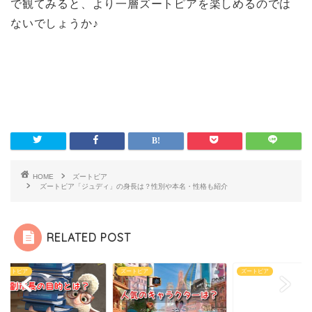
で観てみると、より一層ズートピアを楽しめるのでは
ないでしょうか♪
HOME
ズートピア
ズートピア「ジュディ」の身長は？性別や本名・性格も紹介
RELATED POST
トピア
ズートピア
ズートピア