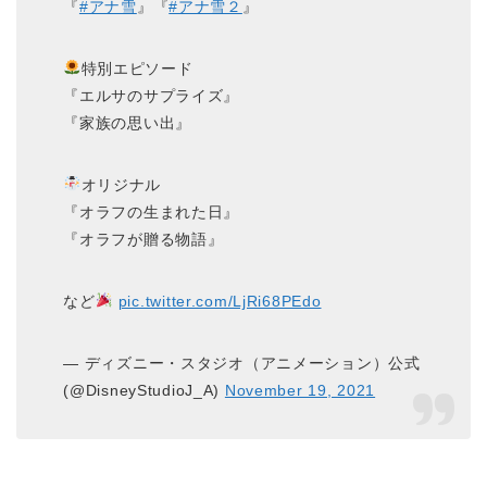
『
#アナ雪
』『
#アナ雪２
』
特別エピソード
『エルサのサプライズ』
『家族の思い出』
オリジナル
『オラフの生まれた日』
『オラフが贈る物語』
など
pic.twitter.com/LjRi68PEdo
— ディズニー・スタジオ（アニメーション）公式
(@DisneyStudioJ_A)
November 19, 2021