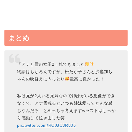
まとめ
「アナと雪の女王2」観てきました
物語はもちろんですが、松たか子さんと沙也加ち
ゃんの吹替えにうっとり
最高に良かった！
私は兄が2人いる兄妹なので姉妹がいる想像ができ
なくて、アナ雪観るといつも姉妹愛ってどんな感
じなんだろ…とめっちゃ考えますwラストはしっか
り感動して泣きました笑
pic.twitter.com/RCtGC3R805