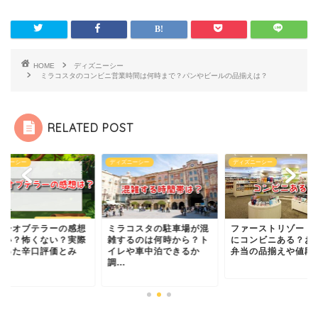
HOME
ディズニーシー
ミラコスタのコンビニ営業時間は何時まで？パンやビールの品揃えは？
RELATED POST
ズニーシー
ディズニーシー
ディズニーシー
ラコスタの駐車場が混
ファーストリゾート舞浜
タワーオブテラーの
するのは何時から？ト
にコンビニある？お酒や
は怖い？怖くない？
レや車中泊できるか
弁当の品揃えや値段は？
に乗った辛口評価と
.
ん...