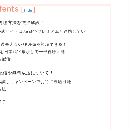
tents
[
]
hide
の無料視聴方法を徹底解説！
hip公式サイトはABEMAプレミアムと連携してい
ら過去大会やPR映像を視聴できる！
大会を日本語字幕なしで一部視聴可能！
独占配信中！
】見逃し配信や無料放送について！
無料お試しキャンペーンでお得に視聴可能！
方法！
終了！