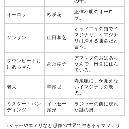
の子。
正体不明のオーロ
オーロラ
杉咲花
ラ。
オッドアイの猫でイ
マジナリ。イマジナ
ジンザン
山田孝之
リは消える運命だと
言う。
アマンダのおばあち
ダウンビートお
高畑淳子
ゃんで、田舎に住ん
ばあちゃん
でいる。
寺尾聡にしか見えな
老犬
寺尾聡
いイマジナリの老
犬。
ミスター・バン
イッセー
ラジャーの前に現れ
ディング
尾形
た謎の男。
ラジャーやエミリなど想像の世界で生きるイマジナリ