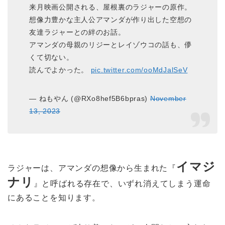
来月映画公開される、屋根裏のラジャーの原作。
想像力豊かな主人公アマンダが作り出した空想の
友達ラジャーとの絆のお話。
アマンダの母親のリジーとレイゾウコの話も、儚
くて切ない。
読んでよかった。
pic.twitter.com/ooMdJalSeV
— ねもやん (@RXo8hef5B6bpras)
November
13, 2023
イマジ
ラジャーは、アマンダの想像から生まれた『
ナリ
』と呼ばれる存在で、いずれ消えてしまう運命
にあることを知ります。