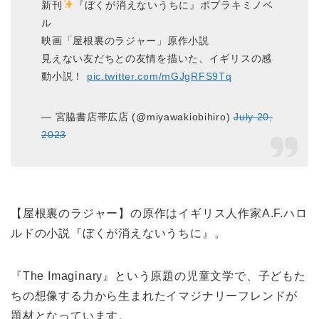
新刊
『ぼくが消えないうちに』ポプラキミノベ
ル
映画「屋根裏のラジャー」原作小説
見えない友だちとの友情を描いた、イギリスの感
動小説！
pic.twitter.com/mGJgRFS9Tq
— 宮脇書店帯広店 (@miyawakiobihiro)
July 20,
2023
【屋根裏のラジャー】の原作はイギリス人作家A.F.ハロ
ルドの小説『ぼくが消えないうちに』。
『The Imaginary』という原題の児童文学で、子どもた
ちの想像する力から生まれたイマジナリーフレンドが
題材となっています。