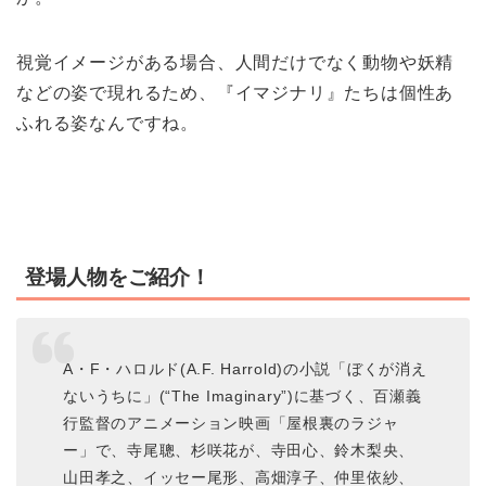
視覚イメージがある場合、人間だけでなく動物や妖精
などの姿で現れるため、『イマジナリ』たちは個性あ
ふれる姿なんですね。
登場人物をご紹介！
A・F・ハロルド(A.F. Harrold)の小説「ぼくが消え
ないうちに」(“The Imaginary”)に基づく、百瀬義
行監督のアニメーション映画「屋根裏のラジャ
ー」で、寺尾聰、杉咲花が、寺田心、鈴木梨央、
山田孝之、イッセー尾形、高畑淳子、仲里依紗、