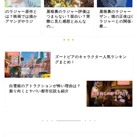
根裏のラジャー評価は
屋根裏のラジャー「ジン
屋根裏のラジャー原
まらない？面白い？実
ザン」猫の正体は何者？
の違いは？映画では
に見た感想とみんな
ラジャーとの関係も考
れないアマンダやラ
.
察...
ャ...
ズートピアのキャラクター人気ランキン
グまとめ！
白雪姫のアトラクションが怖い理由は？
振り向くとヤバい都市伝説も紹介