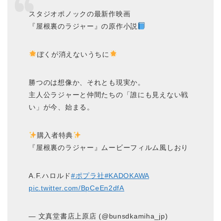
スタジオポノックの最新作映画
『屋根裏のラジャー』の原作小説
ぼくが消えないうちに
勝つのは想像か、それとも現実か。
主人公ラジャーと仲間たちの「誰にも見えない戦
い」が今、始まる。
購入者特典
『屋根裏のラジャー』ムービーフィルム風しおり
A.F.ハロルド
#ポプラ社
#KADOKAWA
pic.twitter.com/BpCeEn2dfA
— 文真堂書店上原店 (@bunsdkamiha_jp)