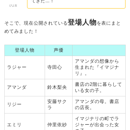
てきた…！
ぴよ吉
登場人物
そこで、現在公開されている
を表にまと
めてみました！
登場人物
声優
アマンダの想像から
ラジャー
寺田心
生まれた『イマジナ
リ』。
書店の2階に暮らして
アマンダ
鈴木梨央
いる女の子。
安藤サク
アマンダの母。書店
リジー
ラ
の店長。
イマジナリの町でラ
エミリ
仲里依紗
ジャーが出会った女