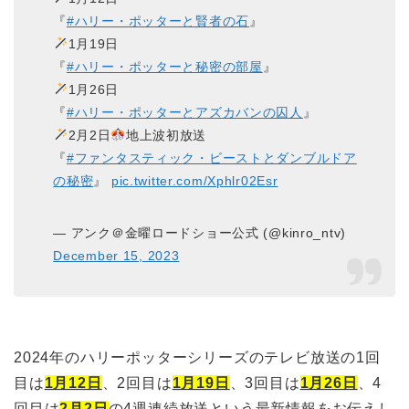
『
#ハリー・ポッターと賢者の石
』
1月19日
『
#ハリー・ポッターと秘密の部屋
』
1月26日
『
#ハリー・ポッターとアズカバンの囚人
』
2月2日
地上波初放送
『
#ファンタスティック・ビーストとダンブルドア
の秘密
』
pic.twitter.com/Xphlr02Esr
— アンク＠金曜ロードショー公式 (@kinro_ntv)
December 15, 2023
2024年のハリーポッターシリーズのテレビ放送の1回
目は
1月12日
、2回目は
1月19日
、3回目は
1月26日
、4
回目は
2月2日
の4週連続放送という最新情報をお伝えし