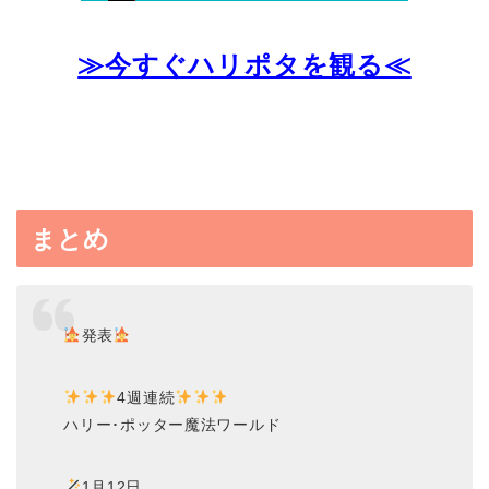
≫今すぐハリポタを観る≪
まとめ
発表
4週連続
ハリー･ポッター魔法ワールド
1月12日