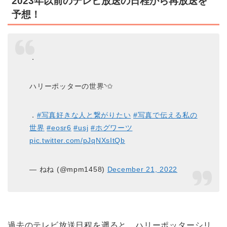
2023年以前のテレビ放送の日程から再放送を
予想！
．
ハリーポッターの世界︎︎◝✩
．
#写真好きな人と繋がりたい
#写真で伝える私の
世界
#eosr6
#usj
#ホグワーツ
pic.twitter.com/pJqNXsItQb
— ねね (@mpm1458)
December 21, 2022
過去のテレビ放送日程を遡ると、ハリーポッターシリ