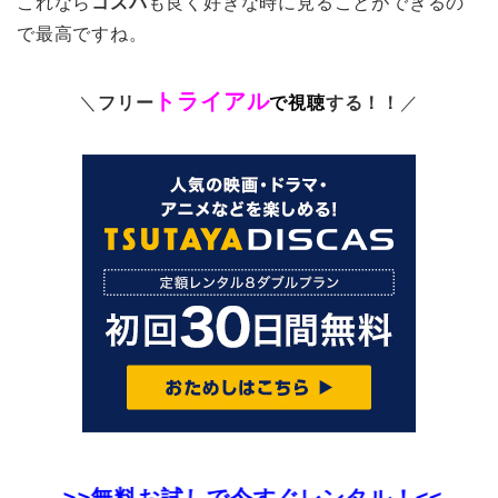
これなら
コスパ
も良く好きな時に見ることができるの
で最高ですね。
トライアル
＼
フリー
で視聴
する！！
／
>>無料お試しで今すぐレンタル！<<