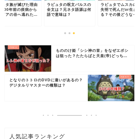
ピュタ族が滅びた理由
ラピュタの呪文バルスの
ラピュタでムスカの
？700年前の疫病から
全文は？元ネタ語源は何
失明で死んだor生き
ンドアの谷へ逃れた...
語で意味は？
る？その後どうなっ
もののけ姫「シシ神の首」をなぜエボシ
は狙った？たたらばと天皇(帝)どっち...
となりのトトロのDVDに違いがあるの？
デジタルリマスターの種類は？
人気記事ランキング