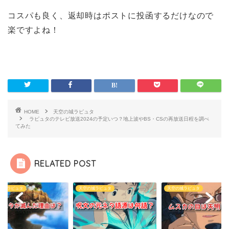
コスパも良く、返却時はポストに投函するだけなので
楽ですよね！
HOME
天空の城ラピュタ
ラピュタのテレビ放送2024の予定いつ？地上波やBS・CSの再放送日程を調べ
てみた
RELATED POST
の城ラピュタ
天空の城ラピュタ
天空の城ラピュタ