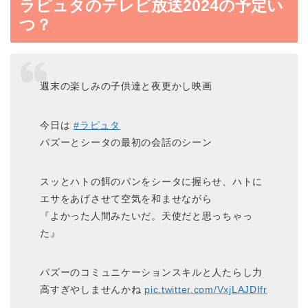
ラピュタのテレビ放送2024の予定い
つ？
週末の楽しみの子供達と夜更かし映画
今日は
#ラピュタ
パズーとシータの最初の会話のシーン
スッとハトの餌のパンをシータに握らせ、ハトに
エサをあげさせて空気を和ませながら
『よかった人間みたいだ。天使だと思っちゃっ
た』
パズーのコミュニケーションスキルと人たらし力
高すぎやしませんかね
pic.twitter.com/VxjLAJDIfr