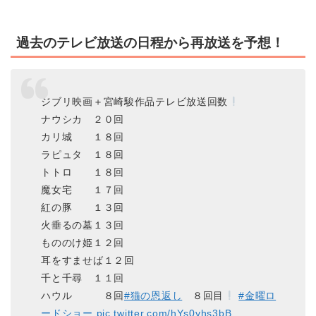
過去のテレビ放送の日程から再放送を予想！
ジブリ映画＋宮崎駿作品テレビ放送回数
ナウシカ ２０回
カリ城 １８回
ラピュタ １８回
トトロ １８回
魔女宅 １７回
紅の豚 １３回
火垂るの墓１３回
もののけ姫１２回
耳をすませば１２回
千と千尋 １１回
ハウル ８回
#猫の恩返し
８回目
#金曜ロ
ードショー
pic.twitter.com/hYs0yhs3bB