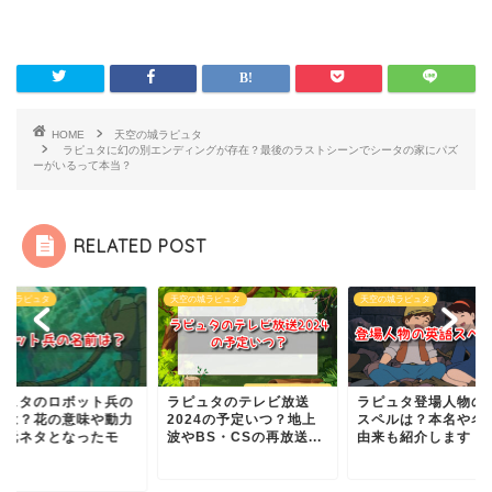
HOME
天空の城ラピュタ
ラピュタに幻の別エンディングが存在？最後のラストシーンでシータの家にパズ
ーがいるって本当？
RELATED POST
の城ラピュタ
天空の城ラピュタ
天空の城ラピュタ
ピュタのテレビ放送
ラピュタ登場人物の英語
ラピュタのロボット
024の予定いつ？地上
スペルは？本名や名前の
名前は？花の意味や
BS・CSの再放送...
由来も紹介します
源・元ネタとなった
デ...