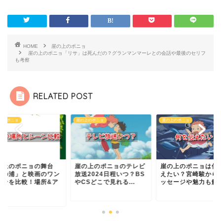
HOME
崖の上のポニョ
崖の上のポニョ「リサ」は死んだの？グランマンマーレとの会話や最後のセリフ
も考察
RELATED POST
上のポニョ
崖の上のポニョ
崖の上のポニョ
の上のポニョのテレビ
崖の上のポニョは何を伝
崖の上のポニョの舞
送2024日程いつ？BS
えたい？宮崎駿からのメ
「鞆の浦」と映画の
Sどこで見れる...
ッセージや魅力も解説
シーンを比較！場所
ク...