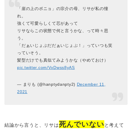
「崖の上のポニョ」の宗介の母、リサが私の憧
れ。
強くて可愛らしくて芯があって
リサならこの状態で何と言うかな、って時々思
う。
「だぁいじょぶだだぁいじょぶ！」っていつも笑
っていそう。
髪型だけでも真似てみようかな（やめておけ）
pic.twitter.com/VxDwss8yAS
— まりも (@hanptydanpty2)
December 11,
2021
死んでいない
結論から言うと、リサは
と考えて