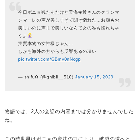
今日ポニョ観たんだけど天海祐希さんのグランマ
ンマーレの声が美しすぎて聞き惚れた…お顔もお
美しいのに声まで美しいなんて女の私も惚れちゃ
うよ
実質本物の女神様じゃん…
しかも海外の方からも反響あるの凄い
pic.twitter.com/GBmv0nNcgp
— shifu✿ (@ghibli__510)
January 15, 2023
物語では、2人の会話の内容までは分かりませんでした
ね。
この時世界はポニョの魔法の力により、破滅の道へと